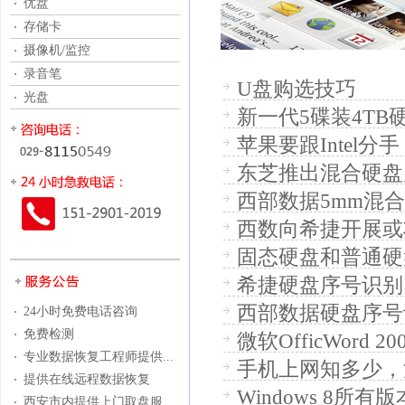
优盘
存储卡
摄像机/监控
录音笔
U盘购选技巧
光盘
新一代5碟装4TB
苹果要跟Intel
东芝推出混合硬盘
西部数据5mm混
西数向希捷开展或
固态硬盘和普通硬
希捷硬盘序号识别
西部数据硬盘序号
24小时免费电话咨询
免费检测
微软OfficWord
专业数据恢复工程师提供...
手机上网知多少，
提供在线远程数据恢复
Windows 8所
西安市内提供上门取盘服...