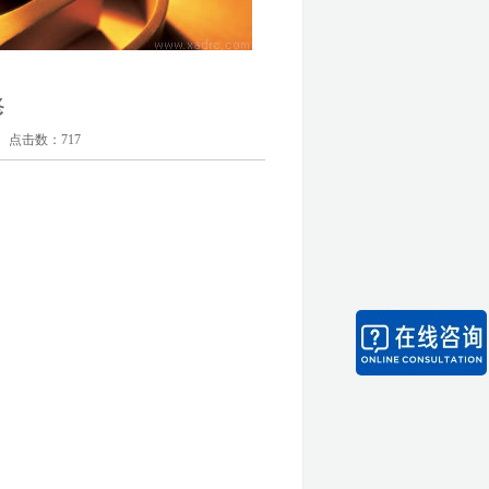
修
击数：
717