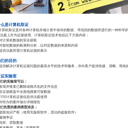
什么是计算机取证
算机取证是对各种计算机存储介质中保存的数据、寻找回的数据所进行的一种科学的
法庭上作为证据使用。计算机取证技术包括以下方面内容：
对计算机数据的安全获取
对疑犯数据的检测和分析，以判定数据的来源和内容
提供法庭所需计算机证据的展示
我们的目的
提供解决计算机证据问题的最高水平的技术和服务，并向客户提供快捷、清晰、简练
取证实验室
们的实验室可以：
发现并恢复已删除或格式化的文件信息
在证据硬盘中全面地搜索可疑数据
打印计算机证据信息供法庭使用
对经办的案件做出详细报告
们负责的案例类型涉及：
盗取知识产权（使用无版权软件，违法的盗版软件）
雇佣争议
毁坏、窃取数据
篡改数据，篡改 / 滥用程序