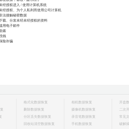
未经授权进入 / 使用计算机系统
未经授权、为个人私利而使用公司计算机
非法接触秘密数据
下载、分发未经未经授权的资料
滥用电子邮件
勒索
洗钱
保险诈骗
格式化数据恢复
相机数据恢复
开盘
复
删除数据恢复
摄像机数据恢复
二次
恢复
分区丢失数据恢复
录音笔数据恢复
常见
回收站清空数据恢复
手机数据恢复
破解