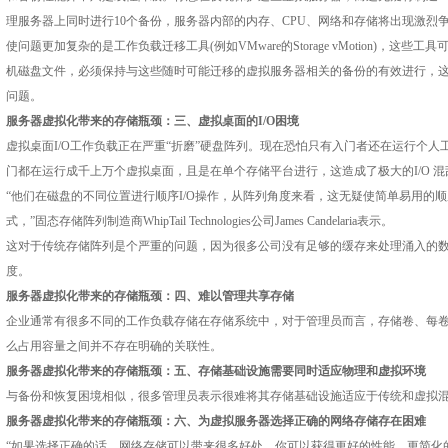
理服务器上同时进行10个备份，服务器内部的内存、CPU、网络和存储将出现激烈
使问题更加复杂的是工作负载迁移工具(例如VMware的Storage vMotion)，这
机磁盘文件，必须保持与这些随时可能迁移的虚拟服务器相关的备份的有效进行，
问题。
服务器虚拟化带来的存储瓶颈：三、虚拟桌面的I/O困境
虚拟桌面I/O工作负载正在严重“折磨”硬盘阵列。现在恐怕只有入门者还在运行个人工
门都在运行成千上万个虚拟桌面，且是在单个存储平台进行，这造成了极大的I/O 混
“他们在磁盘的不同位置进行顺序I/O操作，从阵列角度来看，这无疑使简单易用的顺序
式，”固态存储阵列制造商WhipTail Technologies公司James Candelaria表示。
这对于传统存储阵列是个严重的问题，因为很多公司没有足够的缓存来处理涌入的
度。
服务器虚拟化带来的存储瓶颈：四、难以管理共享存储
企业通常有很多不同的工作负载存储在存储系统中，对于管理员而言，存储卷、每
么占用容量之间并不存在明确的关联性。
服务器虚拟化带来的存储瓶颈：五、存储基础设施需要同时适应物理和虚拟环境
与备份和恢复困境相似，很多管理员表示很难将其存储基础设施适应于传统和虚拟
服务器虚拟化带来的存储瓶颈：六、为虚拟服务器选择正确的网络存储存在困难
“如果选择正确的话，网络存储可以带来很多好处，你可以获得更好的性能，更简化的流