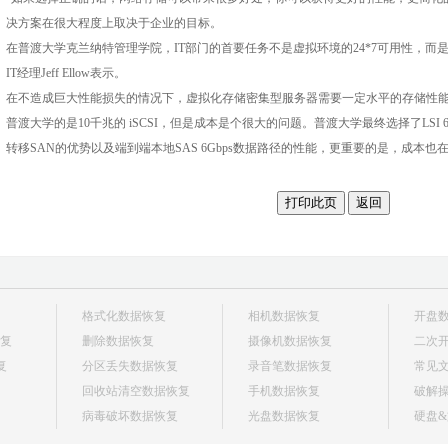
决方案在很大程度上取决于企业的目标。
在普渡大学克兰纳特管理学院，IT部门的首要任务不是虚拟环境的24*7可用性，
IT经理Jeff Ellow表示。
在不造成巨大性能损失的情况下，虚拟化存储密集型服务器需要一定水平的存储性能
普渡大学的是10千兆的 iSCSI，但是成本是个很大的问题。普渡大学最终选择了LSI 6
转移SAN的优势以及端到端本地SAS 6Gbps数据路径的性能，更重要的是，成本
格式化数据恢复
相机数据恢复
开盘
复
删除数据恢复
摄像机数据恢复
二次
恢复
分区丢失数据恢复
录音笔数据恢复
常见
回收站清空数据恢复
手机数据恢复
破解
病毒破坏数据恢复
光盘数据恢复
硬盘