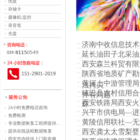
优盘
存储卡
摄像机/监控
录音笔
光盘
济南中收信息技术
延长油田子北采油
西安森兰科贸有限
陕西省地质矿产勘
黄河上中游管理局
法拷贝
镇巴县农村信用合
件有问题
西安铁路局西安火
坏
24小时免费电话咨询
兴平市供电局—进
免费检测
黄陵信用联社—无
专业数据恢复工程师提供...
西安龚太太雪梨婴
提供在线远程数据恢复
西安市内提供上门取盘服...