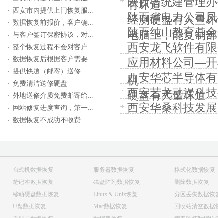
陕西省统建管理办
有坏道
西安市内提供上门恢复服...
陕西省电力公司凤
经测硬盘有大量坏
数据恢复前报价，客户确...
陕西纯山教育基金
电脑上，能复制部分
与客户签订保密协议，对...
西安龙飞软件有限
整个恢复过程不会对客户...
数据恢复后根据客户需要...
应用材料公司—开
提供快递（邮寄）送修
西安华芯半导体有
机
免费清洁送修硬盘
西安艺龙动漫科技
硬盘有大量坏道
外地送修介质免费邮寄给...
西安华桑科技发展
网站修复进度查询，第一...
数据恢复不成功不收费
台式机数据恢复
服务器数据恢复
格式化数据恢复
笔记本数据恢复
磁盘阵列数据恢复
删除数据恢复
移动硬盘数据恢复
Linux & Unix恢复
分区丢失数据恢
U盘数据恢复
Mac数据恢复
回收站清空数据