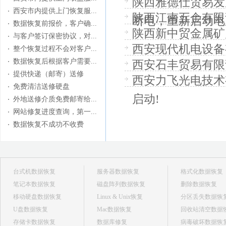
陕西雅德仕贸易发
西安市内提供上门恢复服...
陕西江南五金有限
断电，重新启动电脑
数据恢复前报价，客户确...
陕西新中贸金属矿产
与客户签订保密协议，对...
西安现代机电设备
整个恢复过程不会对客户...
数据恢复后根据客户需要...
西安石丰贸易有限
提供快递（邮寄）送修
西安力飞光电技术
免费清洁送修硬盘
启动!
外地送修介质免费邮寄给...
网站修复进度查询，第一...
数据恢复不成功不收费
台式机数据恢复
服务器数据恢复
格式化数据恢复
笔记本数据恢复
磁盘阵列数据恢复
删除数据恢复
移动硬盘数据恢复
Linux & Unix恢复
分区丢失数据恢
U盘数据恢复
Mac数据恢复
回收站清空数据
存储卡数据恢复
数据库修复
病毒破坏数据恢