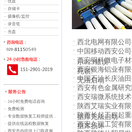
优盘
存储卡
摄像机/监控
录音笔
光盘
西北电网有限公司—
中国移动西安公司
西安明科微电子材
示823错误
西安银海铝业有限公
死锁!
中国石油长庆油田分公司
无法启动
西安有色金属研究院
西安瑞微系统技术
24小时免费电话咨询
陕西艾瑞实业有限
免费检测
陕西长起工程起重
据库无法启动
专业数据恢复工程师提供...
西安久瑞工贸有限责
提供在线远程数据恢复
据库损坏
西安市内提供上门取盘服...