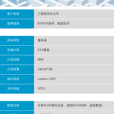
客户名称
三星西安分公司
故障描述
RAID卡损坏，数据丢失
设备类型
服务器
存储介质
SAS硬盘
介质品牌
IBM
介质容量
146GB*3块
操作系统
windows 2003
文件系统
NTFS
恢复过程
分析RAID相关信息，虚拟RAID结构，提取数据。