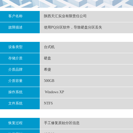
客户名称
陕西天汇实业有限责任公司
故障描述
使用PQ分区软件，导致硬盘分区丢失
设备类型
台式机
存储介质
硬盘
介质品牌
希捷
介质容量
500GB
操作系统
Windows XP
文件系统
NTFS
恢复过程
手工修复原始分区信息