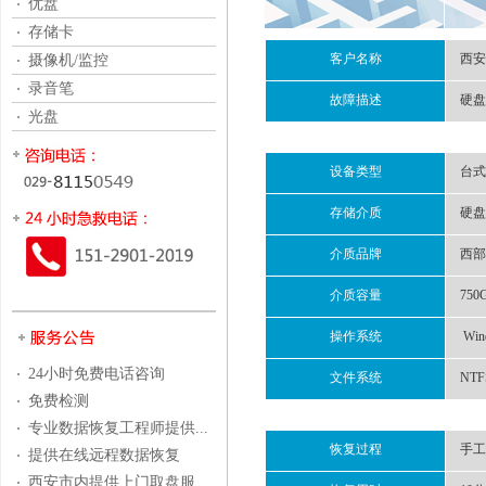
优盘
存储卡
客户名称
西安
摄像机/监控
录音笔
故障描述
硬盘
光盘
设备类型
台式
存储介质
硬盘
介质品牌
西部
介质容量
750
操作系统
Win
24小时免费电话咨询
文件系统
NTF
免费检测
专业数据恢复工程师提供...
恢复过程
手工
提供在线远程数据恢复
西安市内提供上门取盘服...