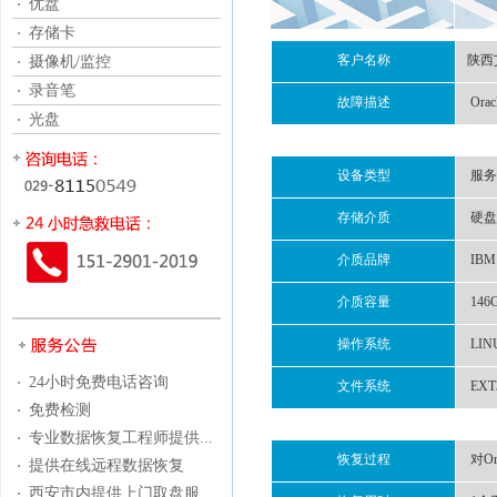
优盘
存储卡
客户名称
陕西
摄像机/监控
录音笔
故障描述
Or
光盘
设备类型
服务
存储介质
硬盘
介质品牌
IBM
介质容量
146
操作系统
LIN
24小时免费电话咨询
文件系统
EXT
免费检测
专业数据恢复工程师提供...
恢复过程
对O
提供在线远程数据恢复
西安市内提供上门取盘服...